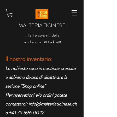
MALTERIA TICINESE
...fieri e convinti della
produzione BIO a km0!
Il nostro
inventario:
Le richieste sono in continua crescita
e abbiamo deciso di d
isattivare la
sezione "Shop online"
Per riservazioni e/o ordini
potete
contattarci:
info@malteriaticinese.ch
o +41
79 396 00 12