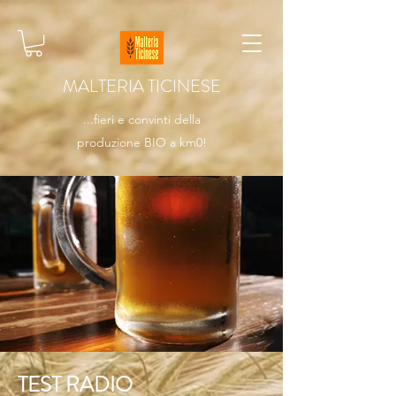
MALTERIA TICINESE
...fieri e convinti della
produzione BIO a km0!
TEST RADIO